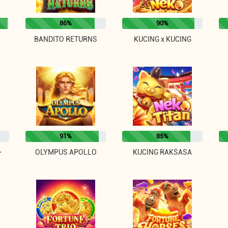
86%
90%
BANDITO RETURNS
KUCING x KUCING
91%
85%
+
OLYMPUS APOLLO
KUCING RAKSASA