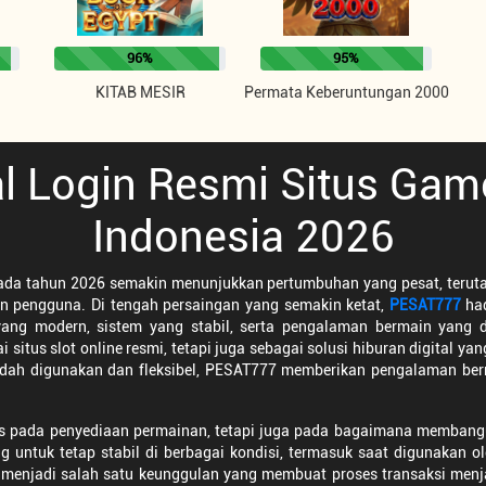
96%
95%
KITAB MESIR
Permata Keberuntungan 2000
l Login Resmi Situs Gam
Indonesia 2026
pada tahun 2026 semakin menunjukkan pertumbuhan yang pesat, terut
pengguna. Di tengah persaingan yang semakin ketat,
PESAT777
had
ang modern, sistem yang stabil, serta pengalaman bermain yang 
ai situs slot online resmi, tetapi juga sebagai solusi hiburan digit
h digunakan dan fleksibel, PESAT777 memberikan pengalaman berma
us pada penyediaan permainan, tetapi juga pada bagaimana membang
ng untuk tetap stabil di berbagai kondisi, termasuk saat digunakan 
 menjadi salah satu keunggulan yang membuat proses transaksi menja