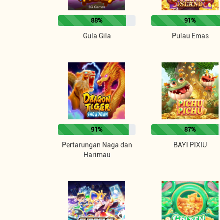
88%
91%
Gula Gila
Pulau Emas
91%
87%
Pertarungan Naga dan
BAYI PIXIU
Harimau