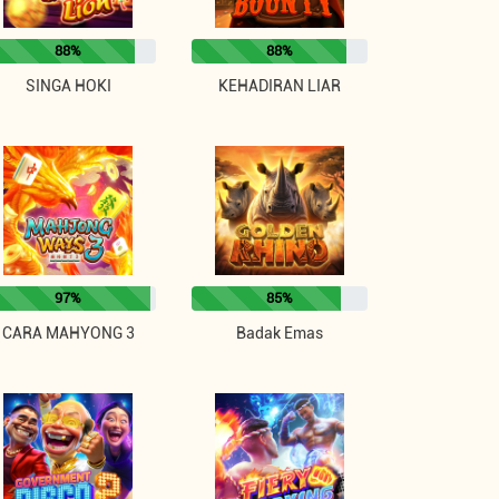
88%
88%
SINGA HOKI
KEHADIRAN LIAR
97%
85%
CARA MAHYONG 3
Badak Emas