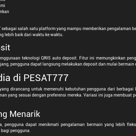
ami
ankan
 sebagai salah satu platform yang mampu memberikan pengalaman ber
 lebih baik dari waktu ke waktu.
sit
penggunaan teknologi QRIS auto deposit. Fitur ini memungkinkan pen
panjang, pengguna dapat langsung melakukan deposit dan mulai bermain
dia di PESAT777
ang dirancang untuk memenuhi kebutuhan pengguna dari berbagai k
 yang sesuai dengan preferensi mereka. Variasi ini juga membuat pe
ng Menarik
a, pengguna dapat menikmati pengalaman bermain yang lebih fleksib
 bagi pengguna.