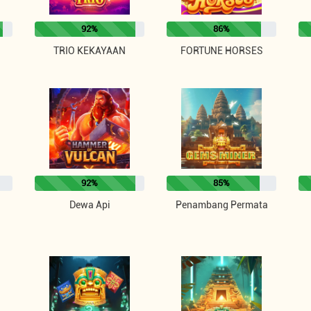
92%
86%
TRIO KEKAYAAN
FORTUNE HORSES
92%
85%
Dewa Api
Penambang Permata