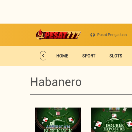
Pusat Pengaduan
HOME
SPORT
SLOTS
Habanero