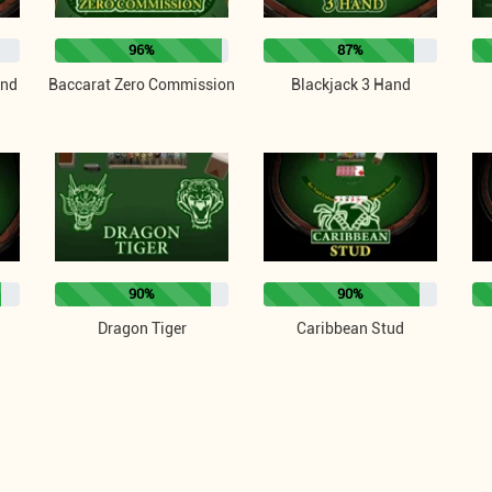
96%
87%
and
Baccarat Zero Commission
Blackjack 3 Hand
90%
90%
Dragon Tiger
Caribbean Stud