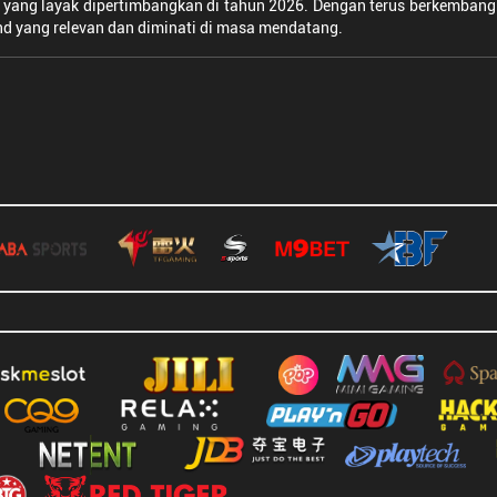
 yang layak dipertimbangkan di tahun 2026. Dengan terus berkembang
and yang relevan dan diminati di masa mendatang.