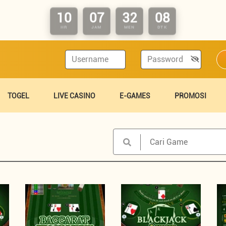
10
07
32
07
HR
JAM
MEN
DTK
TOGEL
LIVE CASINO
E-GAMES
PROMOSI