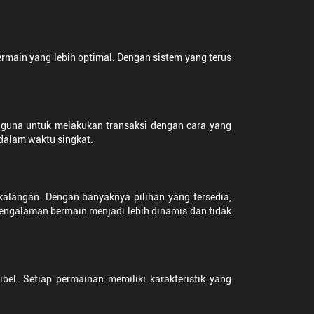
main yang lebih optimal. Dengan sistem yang terus
gguna untuk melakukan transaksi dengan cara yang
 dalam waktu singkat.
alangan. Dengan banyaknya pilihan yang tersedia,
ngalaman bermain menjadi lebih dinamis dan tidak
el. Setiap permainan memiliki karakteristik yang