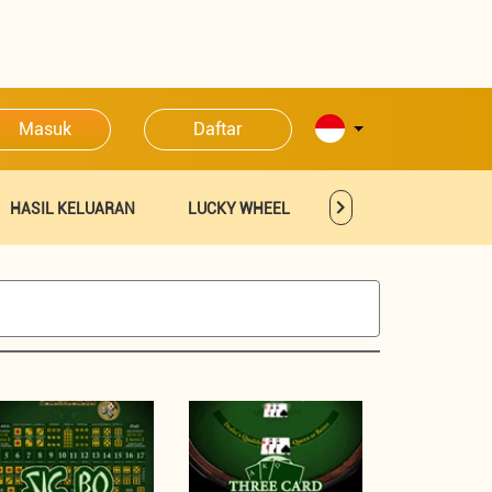
Masuk
Daftar
HASIL KELUARAN
LUCKY WHEEL