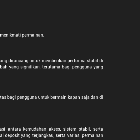
 menikmati permainan.
ang dirancang untuk memberikan performa stabil di
bah yang signifikan, terutama bagi pengguna yang
itas bagi pengguna untuk bermain kapan saja dan di
i antara kemudahan akses, sistem stabil, serta
l deposit yang terjangkau, serta variasi permainan