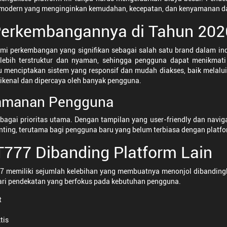
 modern yang menginginkan kemudahan, kecepatan, dan kenyamanan d
erkembangannya di Tahun 202
i perkembangan yang signifikan sebagai salah satu brand dalam indus
bih terstruktur dan nyaman, sehingga pengguna dapat menikmati s
menciptakan sistem yang responsif dan mudah diakses, baik melalui 
dikenal dan dipercaya oleh banyak pengguna.
amanan Pengguna
ai prioritas utama. Dengan tampilan yang user-friendly dan navig
nting, terutama bagi pengguna baru yang belum terbiasa dengan platfo
777 Dibanding Platform Lain
 memiliki sejumlah kelebihan yang membuatnya menonjol dibandingka
 dari pendekatan yang berfokus pada kebutuhan pengguna.
t
tis