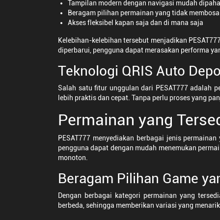
Tampilan modern dengan navigasi mudah dipah
Beragam pilihan permainan yang tidak membos
Akses fleksibel kapan saja dan di mana saja
Kelebihan-kelebihan tersebut menjadikan PESAT777
diperbarui, pengguna dapat merasakan performa yang
Teknologi QRIS Auto Depo
Salah satu fitur unggulan dari PESAT777 adalah 
lebih praktis dan cepat. Tanpa perlu proses yang 
Permainan yang Terse
PESAT777 menyediakan berbagai jenis permainan y
pengguna dapat dengan mudah menemukan permainan
monoton.
Beragam Pilihan Game ya
Dengan berbagai kategori permainan yang tersedi
berbeda, sehingga memberikan variasi yang menarik