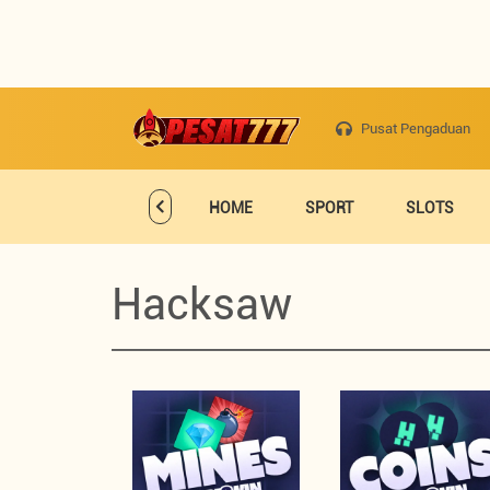
Pusat Pengaduan
HOME
SPORT
SLOTS
Hacksaw