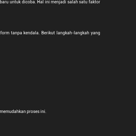
aru untuk dicoba. Hal ini menjadi salah satu faktor
form tanpa kendala. Berikut langkah-langkah yang
 memudahkan proses ini.