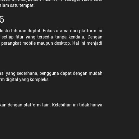
alam satu tempat.
6
tri hiburan digital. Fokus utama dari platform ini
etiap fitur yang tersedia tanpa kendala. Dengan
perangkat mobile maupun desktop. Hal ini menjadi
asi yang sederhana, pengguna dapat dengan mudah
rm digital yang kompleks.
n dengan platform lain. Kelebihan ini tidak hanya