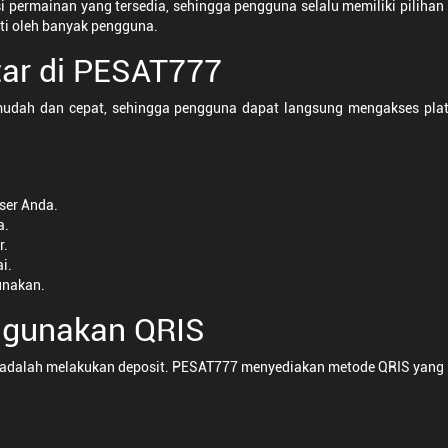
i permainan yang tersedia, sehingga pengguna selalu memiliki pilihan b
ti oleh banyak pengguna.
ar di PESAT777
udah dan cepat, sehingga pengguna dapat langsung mengakses plat
ser Anda.
a.
r.
i.
unakan.
ggunakan QRIS
a adalah melakukan deposit. PESAT777 menyediakan metode QRIS yang