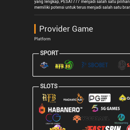
yang lengkap, PESAT777 menjadi salah satu pilihan
memiliki potensi untuk terus menjadi salah satu br
Provider Game
Platform
SPORT
SLOTS