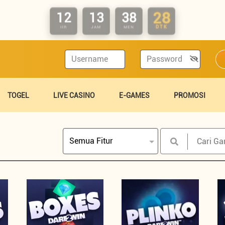
27
12
13
38
DTK
HR
JAM
MEN
TOGEL
LIVE CASINO
E-GAMES
PROMOSI