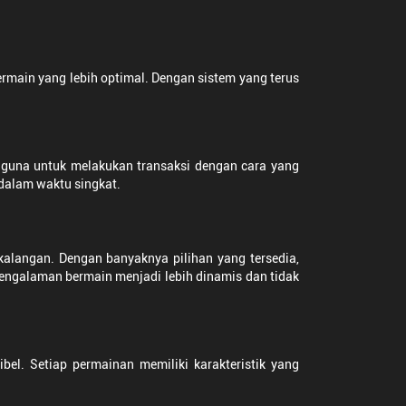
main yang lebih optimal. Dengan sistem yang terus
gguna untuk melakukan transaksi dengan cara yang
 dalam waktu singkat.
alangan. Dengan banyaknya pilihan yang tersedia,
ngalaman bermain menjadi lebih dinamis dan tidak
el. Setiap permainan memiliki karakteristik yang