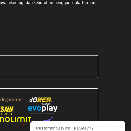
nya teknologi dan kebutuhan pengguna, platform ini
Customer Service _PESAT777