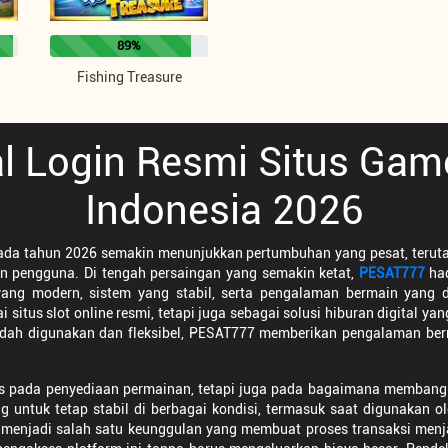
89%
Fishing Treasure
l Login Resmi Situs Gam
Indonesia 2026
pada tahun 2026 semakin menunjukkan pertumbuhan yang pesat, terut
pengguna. Di tengah persaingan yang semakin ketat,
PESAT777
had
ang modern, sistem yang stabil, serta pengalaman bermain yang 
ai situs slot online resmi, tetapi juga sebagai solusi hiburan digit
h digunakan dan fleksibel, PESAT777 memberikan pengalaman berma
us pada penyediaan permainan, tetapi juga pada bagaimana membang
ng untuk tetap stabil di berbagai kondisi, termasuk saat digunakan 
 menjadi salah satu keunggulan yang membuat proses transaksi menja