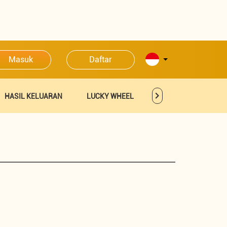
Masuk
Daftar
HASIL KELUARAN
LUCKY WHEEL