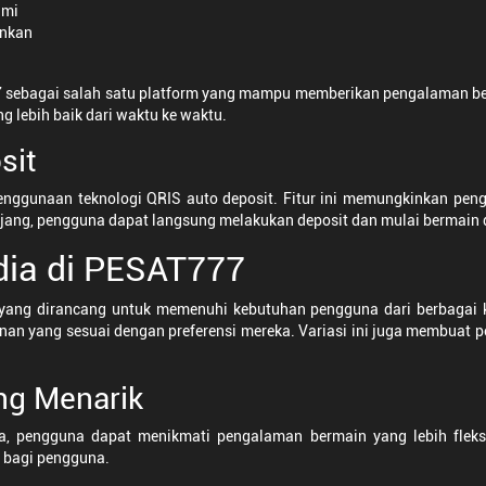
ami
ankan
 sebagai salah satu platform yang mampu memberikan pengalaman ber
 lebih baik dari waktu ke waktu.
sit
penggunaan teknologi QRIS auto deposit. Fitur ini memungkinkan pen
panjang, pengguna dapat langsung melakukan deposit dan mulai bermain
dia di PESAT777
ang dirancang untuk memenuhi kebutuhan pengguna dari berbagai k
 yang sesuai dengan preferensi mereka. Variasi ini juga membuat pe
ng Menarik
a, pengguna dapat menikmati pengalaman bermain yang lebih fleksib
 bagi pengguna.