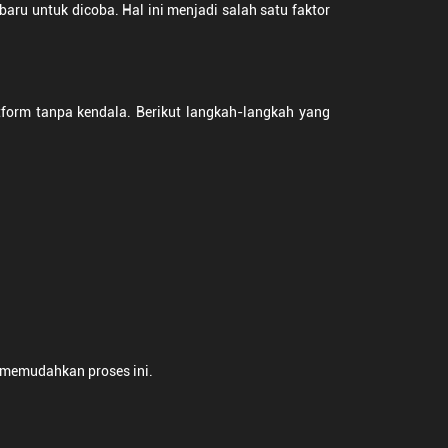
aru untuk dicoba. Hal ini menjadi salah satu faktor
form tanpa kendala. Berikut langkah-langkah yang
 memudahkan proses ini.