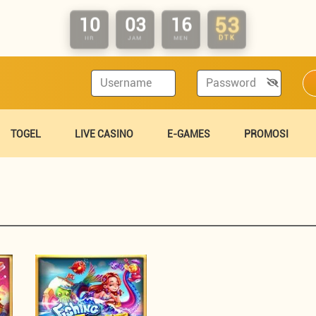
52
10
03
16
DTK
HR
JAM
MEN
TOGEL
LIVE CASINO
E-GAMES
PROMOSI