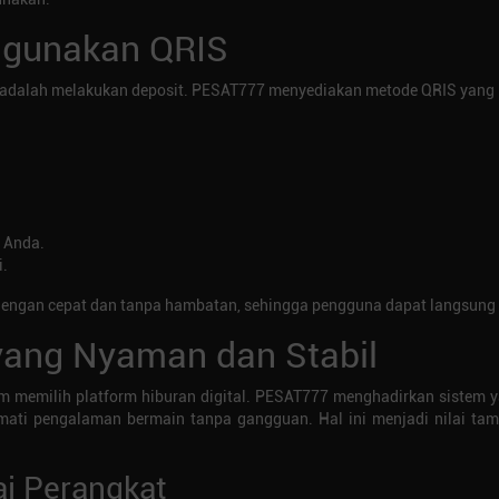
i permainan yang tersedia, sehingga pengguna selalu memiliki pilihan b
ti oleh banyak pengguna.
ar di PESAT777
udah dan cepat, sehingga pengguna dapat langsung mengakses plat
ser Anda.
a.
r.
i.
unakan.
ggunakan QRIS
a adalah melakukan deposit. PESAT777 menyediakan metode QRIS yang