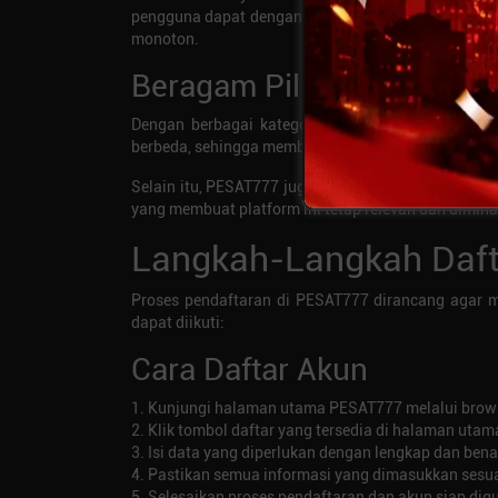
Tampilan modern dengan navigasi mudah dipah
Beragam pilihan permainan yang tidak membos
Akses fleksibel kapan saja dan di mana saja
Kelebihan-kelebihan tersebut menjadikan PESAT777
diperbarui, pengguna dapat merasakan performa yang
Teknologi QRIS Auto Depo
Salah satu fitur unggulan dari PESAT777 adalah 
lebih praktis dan cepat. Tanpa perlu proses yang 
Permainan yang Terse
PESAT777 menyediakan berbagai jenis permainan y
pengguna dapat dengan mudah menemukan permainan
monoton.
Beragam Pilihan Game ya
Dengan berbagai kategori permainan yang tersedi
berbeda, sehingga memberikan variasi yang menarik