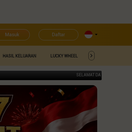
Masuk
Daftar
HASIL KELUARAN
LUCKY WHEEL
SELAMAT DATANG DI PESAT777 AGEN TERGACOR DI IN