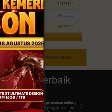
**
R******
7145449000
***
R******
4740406600
*
c***********
3140320000
****
Y***********
3123372000
777
105*********
199040000
777
364********
92748000
777
360********
82138750
777
727********
71538800
777
105*********
47353200
Muat Record Lagi