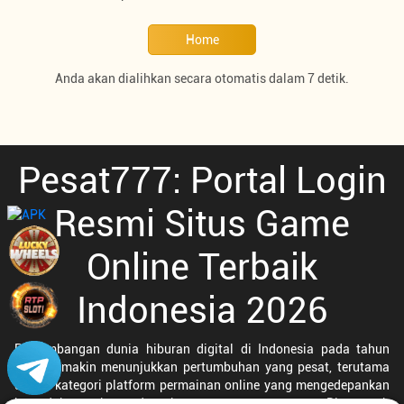
Home
Anda akan dialihkan secara otomatis dalam 7 detik.
Pesat777: Portal Login
Resmi Situs Game
Online Terbaik
Indonesia 2026
Perkembangan dunia hiburan digital di Indonesia pada tahun
2026 semakin menunjukkan pertumbuhan yang pesat, terutama
dalam kategori platform permainan online yang mengedepankan
kemudahan akses dan kenyamanan pengguna. Di tengah