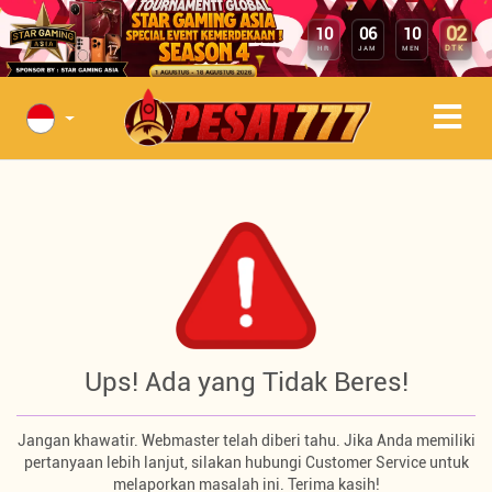
02
10
06
10
DTK
HR
JAM
MEN
Ups! Ada yang Tidak Beres!
Jangan khawatir. Webmaster telah diberi tahu. Jika Anda memiliki
pertanyaan lebih lanjut, silakan hubungi Customer Service untuk
melaporkan masalah ini. Terima kasih!