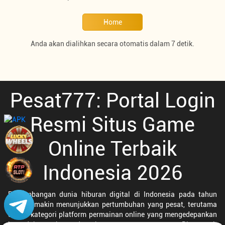
Home
Anda akan dialihkan secara otomatis dalam 7 detik.
Pesat777: Portal Login
Resmi Situs Game
Online Terbaik
Indonesia 2026
Perkembangan dunia hiburan digital di Indonesia pada tahun
2026 semakin menunjukkan pertumbuhan yang pesat, terutama
dalam kategori platform permainan online yang mengedepankan
kemudahan akses dan kenyamanan pengguna. Di tengah