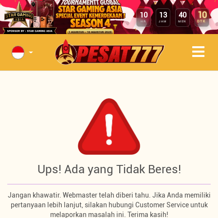
10
10
13
40
DTK
HR
JAM
MEN
Ups! Ada yang Tidak Beres!
Jangan khawatir. Webmaster telah diberi tahu. Jika Anda memiliki
pertanyaan lebih lanjut, silakan hubungi Customer Service untuk
melaporkan masalah ini. Terima kasih!