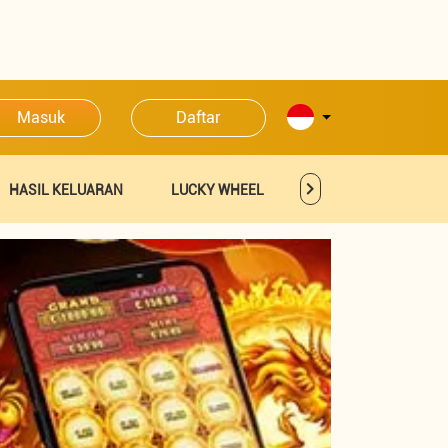
Masuk
Daftar
HASIL KELUARAN
LUCKY WHEEL