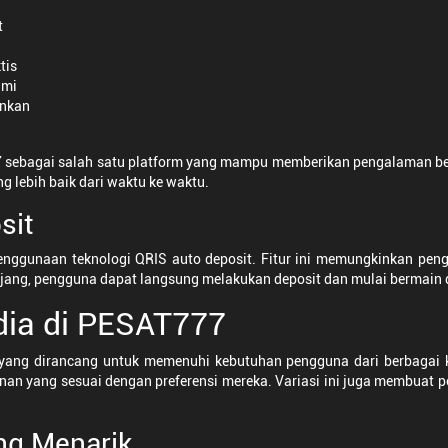
t
tis
ami
ankan
 sebagai salah satu platform yang mampu memberikan pengalaman ber
 lebih baik dari waktu ke waktu.
sit
penggunaan teknologi QRIS auto deposit. Fitur ini memungkinkan pen
panjang, pengguna dapat langsung melakukan deposit dan mulai bermain
dia di PESAT777
ang dirancang untuk memenuhi kebutuhan pengguna dari berbagai k
 yang sesuai dengan preferensi mereka. Variasi ini juga membuat pe
ng Menarik