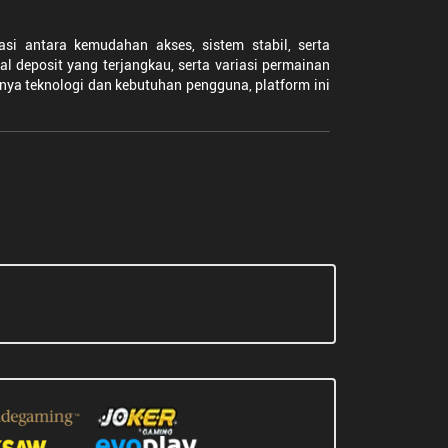
i antara kemudahan akses, sistem stabil, serta
l deposit yang terjangkau, serta variasi permainan
nya teknologi dan kebutuhan pengguna, platform ini