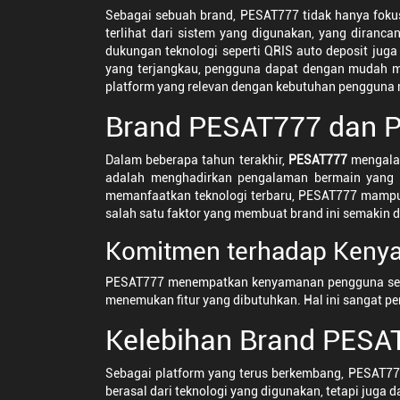
Sebagai sebuah brand, PESAT777 tidak hanya fok
terlihat dari sistem yang digunakan, yang diranca
dukungan teknologi seperti QRIS auto deposit juga
yang terjangkau, pengguna dapat dengan mudah me
platform yang relevan dengan kebutuhan pengguna
Brand PESAT777 dan P
Dalam beberapa tahun terakhir,
PESAT777
mengalam
adalah menghadirkan pengalaman bermain yang le
memanfaatkan teknologi terbaru, PESAT777 mampu 
salah satu faktor yang membuat brand ini semakin 
Komitmen terhadap Keny
PESAT777 menempatkan kenyamanan pengguna sebag
menemukan fitur yang dibutuhkan. Hal ini sangat pe
Kelebihan Brand PESAT
Sebagai platform yang terus berkembang, PESAT777
berasal dari teknologi yang digunakan, tetapi juga