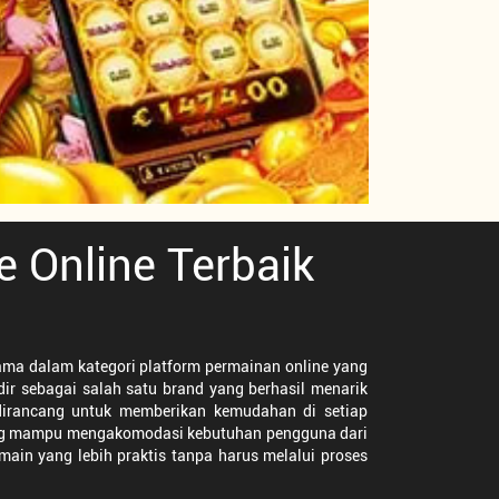
e Online Terbaik
ama dalam kategori platform permainan online yang
ir sebagai salah satu brand yang berhasil menarik
dirancang untuk memberikan kemudahan di setiap
al yang mampu mengakomodasi kebutuhan pengguna dari
in yang lebih praktis tanpa harus melalui proses