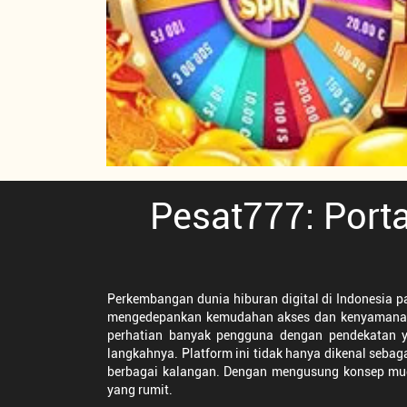
Pesat777: Porta
Perkembangan dunia hiburan digital di Indonesia 
mengedepankan kemudahan akses dan kenyamanan 
perhatian banyak pengguna dengan pendekatan y
langkahnya. Platform ini tidak hanya dikenal sebag
berbagai kalangan. Dengan mengusung konsep muda
yang rumit.