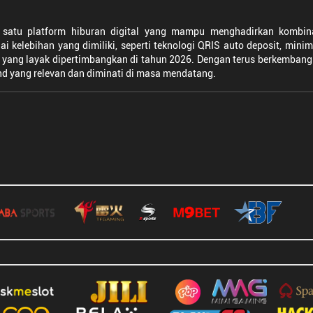
atu platform hiburan digital yang mampu menghadirkan kombinas
elebihan yang dimiliki, seperti teknologi QRIS auto deposit, minima
 yang layak dipertimbangkan di tahun 2026. Dengan terus berkembang
and yang relevan dan diminati di masa mendatang.