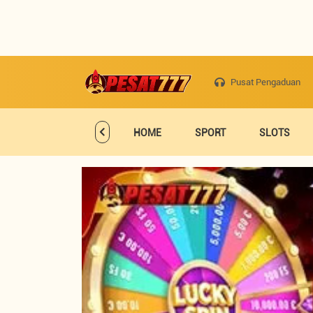
Pusat Pengaduan
HOME
SPORT
SLOTS