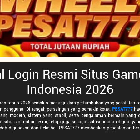
l Login Resmi Situs Gam
Indonesia 2026
pada tahun 2026 semakin menunjukkan pertumbuhan yang pesat, terut
pengguna. Di tengah persaingan yang semakin ketat,
PESAT777
had
ang modern, sistem yang stabil, serta pengalaman bermain yang 
ai situs slot online resmi, tetapi juga sebagai solusi hiburan digit
h digunakan dan fleksibel, PESAT777 memberikan pengalaman berma