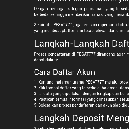
Dengan berbagai kategori permainan yang tersedi
berbeda, sehingga memberikan variasi yang menarik
Selain itu, PESAT777 juga terus memperbarui koleks
yang membuat platform ini tetap relevan dan dimina
Langkah-Langkah Daft
Proses pendaftaran di PESAT777 dirancang agar m
dapat diikuti:
Cara Daftar Akun
1. Kunjungi halaman utama PESAT777 melalui brow
2. Klik tombol daftar yang tersedia di halaman utam
3. Isi data yang diperlukan dengan lengkap dan bena
4. Pastikan semua informasi yang dimasukkan sesua
5. Selesaikan proses pendaftaran dan akun siap dig
Langkah Deposit Men
Setelah berhasil membuat akun, langkah berikutny