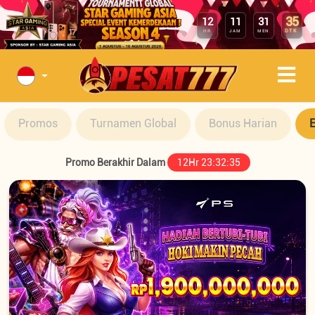
35
12
11
31
DTK
HR
JAM
MEN
Promos
Turnamen Global
Bonus Harian
E
Promo Berakhir Dalam
12Hr 23:32:35